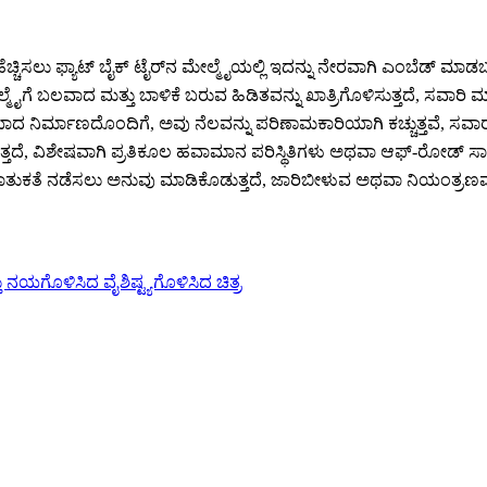
ಹೆಚ್ಚಿಸಲು ಫ್ಯಾಟ್ ಬೈಕ್ ಟೈರ್‌ನ ಮೇಲ್ಮೈಯಲ್ಲಿ ಇದನ್ನು ನೇರವಾಗಿ ಎಂಬೆಡ್ ಮಾಡ
 ಮೇಲ್ಮೈಗೆ ಬಲವಾದ ಮತ್ತು ಬಾಳಿಕೆ ಬರುವ ಹಿಡಿತವನ್ನು ಖಾತ್ರಿಗೊಳಿಸುತ್ತದೆ, ಸ
ಾದ ನಿರ್ಮಾಣದೊಂದಿಗೆ, ಅವು ನೆಲವನ್ನು ಪರಿಣಾಮಕಾರಿಯಾಗಿ ಕಚ್ಚುತ್ತವೆ, ಸವಾರನಿಗೆ 
ೆ, ವಿಶೇಷವಾಗಿ ಪ್ರತಿಕೂಲ ಹವಾಮಾನ ಪರಿಸ್ಥಿತಿಗಳು ಅಥವಾ ಆಫ್-ರೋಡ್ ಸಾಹ
ತುಕತೆ ನಡೆಸಲು ಅನುವು ಮಾಡಿಕೊಡುತ್ತದೆ, ಜಾರಿಬೀಳುವ ಅಥವಾ ನಿಯಂತ್ರಣವನ್ನ