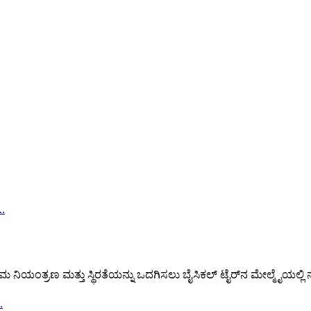
ಿಯಂತ್ರಣ ಮತ್ತು ಸ್ಥಿರತೆಯನ್ನು ಒದಗಿಸಲು ಬೈಸಿಕಲ್ ಟೈರ್‌ನ ಮೇಲ್ಮೈಯಲ್ಲ