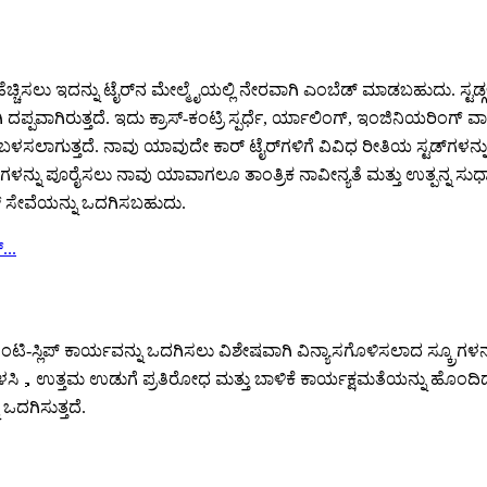
 ಹೆಚ್ಚಿಸಲು ಇದನ್ನು ಟೈರ್‌ನ ಮೇಲ್ಮೈಯಲ್ಲಿ ನೇರವಾಗಿ ಎಂಬೆಡ್ ಮಾಡಬಹುದು. ಸ್ಟ
ದಪ್ಪವಾಗಿರುತ್ತದೆ. ಇದು ಕ್ರಾಸ್-ಕಂಟ್ರಿ ಸ್ಪರ್ಧೆ, ರ್ಯಾಲಿಂಗ್, ಇಂಜಿನಿಯರಿಂಗ
ಳನ್ನು ಬಳಸಲಾಗುತ್ತದೆ. ನಾವು ಯಾವುದೇ ಕಾರ್ ಟೈರ್‌ಗಳಿಗೆ ವಿವಿಧ ರೀತಿಯ ಸ್ಟಡ್‌ಗಳನ
ತ್ಯಗಳನ್ನು ಪೂರೈಸಲು ನಾವು ಯಾವಾಗಲೂ ತಾಂತ್ರಿಕ ನಾವೀನ್ಯತೆ ಮತ್ತು ಉತ್ಪನ್ನ 
ಟಮ್ ಸೇವೆಯನ್ನು ಒದಗಿಸಬಹುದು.
ದ ಆಂಟಿ-ಸ್ಲಿಪ್ ಕಾರ್ಯವನ್ನು ಒದಗಿಸಲು ವಿಶೇಷವಾಗಿ ವಿನ್ಯಾಸಗೊಳಿಸಲಾದ ಸ್ಕ್ರೂಗಳ
ಪ್ಸ್ ಬಳಸಿ，ಉತ್ತಮ ಉಡುಗೆ ಪ್ರತಿರೋಧ ಮತ್ತು ಬಾಳಿಕೆ ಕಾರ್ಯಕ್ಷಮತೆಯನ್ನು ಹೊಂದಿ
ಒದಗಿಸುತ್ತದೆ.