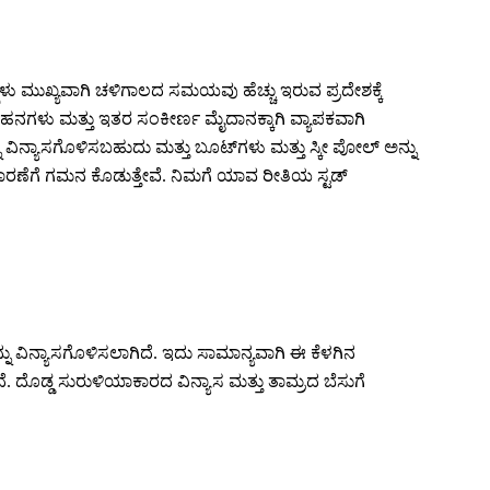
ಡ್ಗಳು ಮುಖ್ಯವಾಗಿ ಚಳಿಗಾಲದ ಸಮಯವು ಹೆಚ್ಚು ಇರುವ ಪ್ರದೇಶಕ್ಕೆ
್ ವಾಹನಗಳು ಮತ್ತು ಇತರ ಸಂಕೀರ್ಣ ಮೈದಾನಕ್ಕಾಗಿ ವ್ಯಾಪಕವಾಗಿ
್ನು ವಿನ್ಯಾಸಗೊಳಿಸಬಹುದು ಮತ್ತು ಬೂಟ್‌ಗಳು ಮತ್ತು ಸ್ಕೀ ಪೋಲ್ ಅನ್ನು
ಸುಧಾರಣೆಗೆ ಗಮನ ಕೊಡುತ್ತೇವೆ. ನಿಮಗೆ ಯಾವ ರೀತಿಯ ಸ್ಟಡ್
ನ್ನು ವಿನ್ಯಾಸಗೊಳಿಸಲಾಗಿದೆ. ಇದು ಸಾಮಾನ್ಯವಾಗಿ ಈ ಕೆಳಗಿನ
ದೆ. ದೊಡ್ಡ ಸುರುಳಿಯಾಕಾರದ ವಿನ್ಯಾಸ ಮತ್ತು ತಾಮ್ರದ ಬೆಸುಗೆ