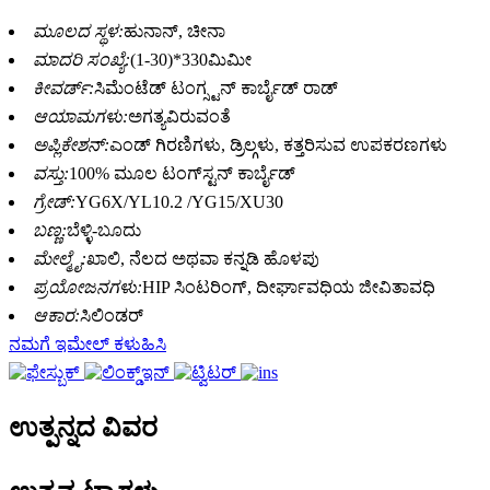
ಮೂಲದ ಸ್ಥಳ:
ಹುನಾನ್, ಚೀನಾ
ಮಾದರಿ ಸಂಖ್ಯೆ:
(1-30)*330ಮಿಮೀ
ಕೀವರ್ಡ್:
ಸಿಮೆಂಟೆಡ್ ಟಂಗ್ಸ್ಟನ್ ಕಾರ್ಬೈಡ್ ರಾಡ್
ಆಯಾಮಗಳು:
ಅಗತ್ಯವಿರುವಂತೆ
ಅಪ್ಲಿಕೇಶನ್:
ಎಂಡ್ ಗಿರಣಿಗಳು, ಡ್ರಿಲ್ಗಳು, ಕತ್ತರಿಸುವ ಉಪಕರಣಗಳು
ವಸ್ತು:
100% ಮೂಲ ಟಂಗ್‌ಸ್ಟನ್ ಕಾರ್ಬೈಡ್
ಗ್ರೇಡ್:
YG6X/YL10.2 /YG15/XU30
ಬಣ್ಣ:
ಬೆಳ್ಳಿ-ಬೂದು
ಮೇಲ್ಮೈ:
ಖಾಲಿ, ನೆಲದ ಅಥವಾ ಕನ್ನಡಿ ಹೊಳಪು
ಪ್ರಯೋಜನಗಳು:
HIP ಸಿಂಟರಿಂಗ್, ದೀರ್ಘಾವಧಿಯ ಜೀವಿತಾವಧಿ
ಆಕಾರ:
ಸಿಲಿಂಡರ್
ನಮಗೆ ಇಮೇಲ್ ಕಳುಹಿಸಿ
ಉತ್ಪನ್ನದ ವಿವರ