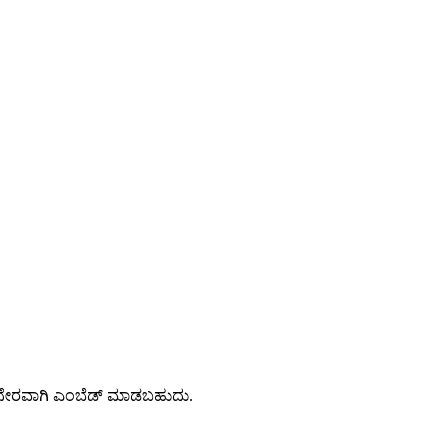
ಿ ನೇರವಾಗಿ ಎಂಬೆಡ್ ಮಾಡಬಹುದು.