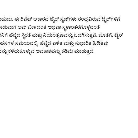
ಬಹುದು. ಈ ರಿವೆಟ್ ಆಕಾರದ ಟೈರ್ ಸ್ಟಡ್‌ಗಳು ರಂಧ್ರವಿರುವ ಟೈರ್‌ಗಳಿಗೆ
ವಾರಿ ಮಾಡುವಾಗ ಅವು ಬೀಳದಂತೆ ಅಥವಾ ಸ್ಥಳಾಂತರಗೊಳ್ಳದಂತೆ
ಹೆಚ್ಚಿದ ಸ್ಥಿರತೆ ಮತ್ತು ನಿಯಂತ್ರಣವನ್ನು ಒದಗಿಸುತ್ತವೆ. ಜೊತೆಗೆ, ಟೈರ್
ಸಗಳ ಸಮಯದಲ್ಲಿ. ಹೆಚ್ಚಿದ ಎಳೆತ ಮತ್ತು ಸುಧಾರಿತ ಹಿಡಿತವು
ು ಕಳೆದುಕೊಳ್ಳುವ ಅವಕಾಶವನ್ನು ಕಡಿಮೆ ಮಾಡುತ್ತದೆ.