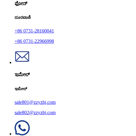
ಫೋನ್
ದೂರವಾಣಿ
+86 0731-28160041
+86 0731-22966998
ಇಮೇಲ್
ಇಮೇಲ್
sale801@zzyzhj.com
sale802@zzyzhj.com