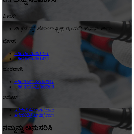
ವಿಳಾಸ:
88 ಕೈಡೆ ರಸ್ತೆ, ಹೆಟಾಂಗ್ ಸ್ಟ್ರಿಕ್ಟ್, ಝುಝೌ, ಹುನಾನ್, ಚೀನಾ
ಫೋನ್:
+8618670861471
+8618670861473
ದೂರವಾಣಿ:
+86 0731-28160041
+86 0731-22966998
ಇಮೇಲ್:
sale801@zzyzhj.com
sale802@zzyzhj.com
ನಮ್ಮನ್ನು ಅನುಸರಿಸಿ