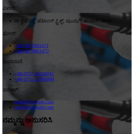
ವಿಳಾಸ:
88 ಕೈಡೆ ರಸ್ತೆ, ಹೆಟಾಂಗ್ ಸ್ಟ್ರಿಕ್ಟ್, ಝುಝೌ, ಹುನಾನ್, ಚೀನಾ
ಫೋನ್:
+8618670861471
+8618670861473
ದೂರವಾಣಿ:
+86 0731-28160041
+86 0731-22966998
ಇಮೇಲ್:
sale801@zzyzhj.com
sale802@zzyzhj.com
ನಮ್ಮನ್ನು ಅನುಸರಿಸಿ