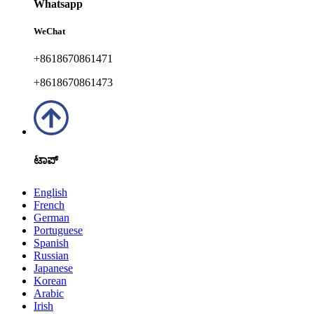
Whatsapp
WeChat
+8618670861471
+8618670861473
ಟಾಪ್
English
French
German
Portuguese
Spanish
Russian
Japanese
Korean
Arabic
Irish