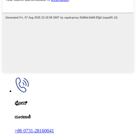
ಫೋನ್
ದೂರವಾಣಿ
+86 0731-28160041