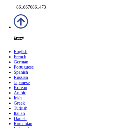
+8618670861473
ಟಾಪ್
English
French
German
Portuguese
Spanish
Russian
Japanese
Korean
Arabic
Irish
Greek
Turkish
Italian
Danish
Romanian