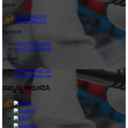
ಫೋನ್:
+8618670861471
+8618670861473
ದೂರವಾಣಿ:
+86 0731-28160041
+86 0731-22966998
ಇಮೇಲ್:
sale801@zzyzhj.com
sale802@zzyzhj.com
ನಮ್ಮನ್ನು ಅನುಸರಿಸಿ