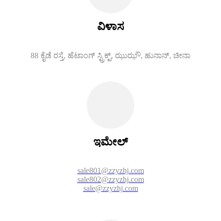
ವಿಳಾಸ
88 ಕೈಡೆ ರಸ್ತೆ, ಹೆಟಾಂಗ್ ಸ್ಟ್ರಿಕ್ಟ್, ಝುಝೌ, ಹುನಾನ್, ಚೀನಾ
ಇಮೇಲ್
sale801@zzyzhj.com
sale802@zzyzhj.com
sale@zzyzhj.com