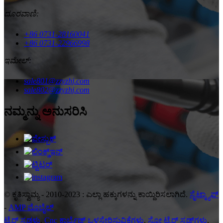
ದೂರವಾಣಿ:
+86 0731-28160041
+86 0731-22966998
ಇಮೇಲ್:
sale801@zzyzhj.com
sale802@zzyzhj.com
ನಮ್ಮನ್ನು ಅನುಸರಿಸಿ
© ಕೃತಿಸ್ವಾಮ್ಯ - 2010-2023 : ಎಲ್ಲಾ ಹಕ್ಕುಗಳನ್ನು ಕಾಯ್ದಿರಿಸಲಾಗಿದೆ.
ಸೈಟ್ಮ್ಯಾಪ್
-
AMP ಮೊಬೈಲ್
ಟೈರ್ ಸ್ಟಡ್ಗಳು
,
Cnc ಕಾರ್ಬೈಡ್ ಒಳಸೇರಿಸುವಿಕೆಗಳು
,
ಸ್ನೋ ಟೈರ್ ಸ್ಟಡ್‌ಗಳು
,