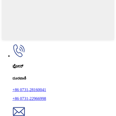
ಫೋನ್
ದೂರವಾಣಿ
+86 0731-28160041
+86 0731-22966998