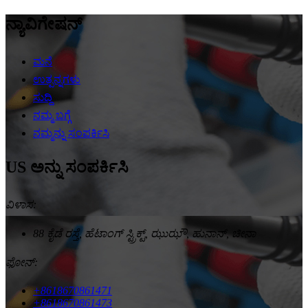
ನ್ಯಾವಿಗೇಷನ್
ಮನೆ
ಉತ್ಪನ್ನಗಳು
ಸುದ್ದಿ
ನಮ್ಮ ಬಗ್ಗೆ
ನಮ್ಮನ್ನು ಸಂಪರ್ಕಿಸಿ
US ಅನ್ನು ಸಂಪರ್ಕಿಸಿ
ವಿಳಾಸ:
88 ಕೈಡೆ ರಸ್ತೆ, ಹೆಟಾಂಗ್ ಸ್ಟ್ರಿಕ್ಟ್, ಝುಝೌ, ಹುನಾನ್, ಚೀನಾ
ಫೋನ್:
+8618670861471
+8618670861473