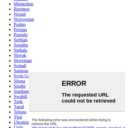
Mongolian
Burmese
Nepali
Norwegian
Pashto
Persian
Punjabi
Serbian
Sesotho
Sinhala
Slovak
Slovenian
Somali
Samoan
Scots Gaelic
Shona
Sindhi
Sundanese
Swahili
Tajik
Tamil
Telugu
Thai
Ukrainian
Urdu