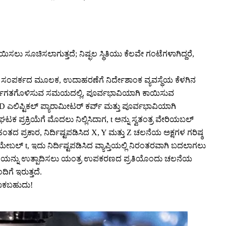
ಸಲು ಸೂಚಿಸಲಾಗುತ್ತದೆ; ನಿಷ್ಫಲ ಸ್ಥಿತಿಯು ಕೆಲವೇ ಗಂಟೆಗಳಾಗಿದ್ದರೆ,
ದ ಸಂಪರ್ಕದ ಮೂಲಕ, ಉದಾಹರಣೆಗೆ ನಿರ್ದೇಶಾಂಕ ವ್ಯವಸ್ಥೆಯ ಕೆಳಗಿನ
ಾರ್ಯಗತಗೊಳಿಸುವ ಸಮಯದಲ್ಲಿ, ಪೂರ್ವಭಾವಿಯಾಗಿ ಕಾಯಿಸುವ
ಎಲಿಪ್ಟಿಕಲ್ ಪ್ಯಾರಾಮೀಟರ್ ಕರ್ವ್ ಮತ್ತು ಪೂರ್ವಭಾವಿಯಾಗಿ
್ರಿಯೆಗೆ ಮೊದಲು ನಿಲ್ಲಿಸಿದಾಗ, t ಅನ್ನು ಸ್ವತಂತ್ರ ವೇರಿಯಬಲ್
ಹಂತದ ಪ್ರಕಾರ, ನಿರ್ದಿಷ್ಟಪಡಿಸಿದ X, Y ಮತ್ತು Z ಚಲನೆಯ ಅಕ್ಷಗಳ ಗರಿಷ್ಠ
ರಿಯೇಬಲ್ t, ಇದು ನಿರ್ದಿಷ್ಟಪಡಿಸಿದ ವ್ಯಾಪ್ತಿಯಲ್ಲಿ ನಿರಂತರವಾಗಿ ಬದಲಾಗಲು
ಲನೆಯನ್ನು ಉತ್ಪಾದಿಸಲು ಯಂತ್ರ ಉಪಕರಣದ ಪ್ರತಿಯೊಂದು ಚಲನೆಯ
ಿಗೆ ಇರುತ್ತದೆ.
ಹಾಕಬಹುದು!