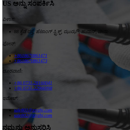
US ಅನ್ನು ಸಂಪರ್ಕಿಸಿ
ವಿಳಾಸ:
88 ಕೈಡೆ ರಸ್ತೆ, ಹೆಟಾಂಗ್ ಸ್ಟ್ರಿಕ್ಟ್, ಝುಝೌ, ಹುನಾನ್, ಚೀನಾ
ಫೋನ್:
+8618670861471
+8618670861473
ದೂರವಾಣಿ:
+86 0731-28160041
+86 0731-22966998
ಇಮೇಲ್:
sale801@zzyzhj.com
sale802@zzyzhj.com
ನಮ್ಮನ್ನು ಅನುಸರಿಸಿ