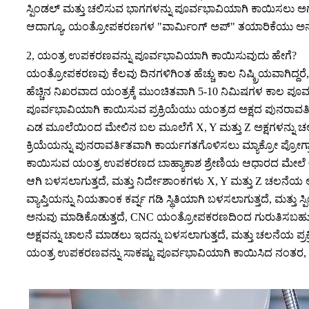
ಸ್ಪಿಂಡಲ್ ಮತ್ತು ಚಲಿಸುವ ಭಾಗಗಳನ್ನು ಪೂರ್ವಭಾವಿಯಾಗಿ ಕಾಯಿಸಲು ಅಗತ
ಆದಾಗ್ಯೂ, ಯಂತ್ರೋಪಕರಣಗಳ "ವಾರ್ಮಿಂಗ್ ಅಪ್" ತಯಾರಿಕೆಯು ಅನೇಕ ಕಾರ
2, ಯಂತ್ರ ಉಪಕರಣವನ್ನು ಪೂರ್ವಭಾವಿಯಾಗಿ ಕಾಯಿಸುವುದು ಹೇಗೆ?
ಯಂತ್ರೋಪಕರಣವು ಕೆಲವು ದಿನಗಳಿಗಿಂತ ಹೆಚ್ಚು ಕಾಲ ನಿಷ್ಕ್ರಿಯವಾಗಿದ್ದರೆ,
ಹೆಚ್ಚಿನ ನಿಖರವಾದ ಯಂತ್ರಕ್ಕೆ ಮುಂಚಿತವಾಗಿ 5-10 ನಿಮಿಷಗಳ ಕಾಲ ಪೂ
ಪೂರ್ವಭಾವಿಯಾಗಿ ಕಾಯಿಸುವ ಪ್ರಕ್ರಿಯೆಯು ಯಂತ್ರದ ಅಕ್ಷದ ಪುನರಾವರ್
ಎಡ ಮೂಲೆಯಿಂದ ಮೇಲಿನ ಬಲ ಮೂಲೆಗೆ X, Y ಮತ್ತು Z ಅಕ್ಷಗಳನ್ನು 
ಕ್ರಿಯೆಯನ್ನು ಪುನರಾವರ್ತಿತವಾಗಿ ಕಾರ್ಯಗತಗೊಳಿಸಲು ಮ್ಯಾಕ್ರೋ ಪ್ರೋ
ಕಾಯಿಸುವ ಯಂತ್ರ ಉಪಕರಣದ ಬಾಹ್ಯಾಕಾಶ ಶ್ರೇಣಿಯ ಆಧಾರದ ಮೇಲೆ CNC 
ಆಗಿ ಬಳಸಲಾಗುತ್ತದೆ, ಮತ್ತು ನಿರ್ದೇಶಾಂಕಗಳು X, Y ಮತ್ತು Z ಚಲನೆಯ ಅಕ್ಷ
ವ್ಯಾಪ್ತಿಯನ್ನು ನಿಯತಾಂಕ ಕರ್ವ್ನ ಗಡಿ ಸ್ಥಿತಿಯಾಗಿ ಬಳಸಲಾಗುತ್ತದೆ, ಮತ್ತ
ಅನುವು ಮಾಡಿಕೊಡುತ್ತದೆ, CNC ಯಂತ್ರೋಪಕರಣದಿಂದ ಗುರುತಿಸಬಹುದಾ
ಅಕ್ಷವನ್ನು ಚಾಲನೆ ಮಾಡಲು ಇದನ್ನು ಬಳಸಲಾಗುತ್ತದೆ, ಮತ್ತು ಚಲನೆಯ ಪ್ರಕ
ಯಂತ್ರ ಉಪಕರಣವನ್ನು ಸಾಕಷ್ಟು ಪೂರ್ವಭಾವಿಯಾಗಿ ಕಾಯಿಸಿದ ನಂತರ, 